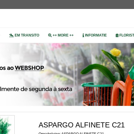
D
EM TRANSITO
++ MORE ++
INFORMATIE
FLORIS
ASPARGO ALFINETE C21