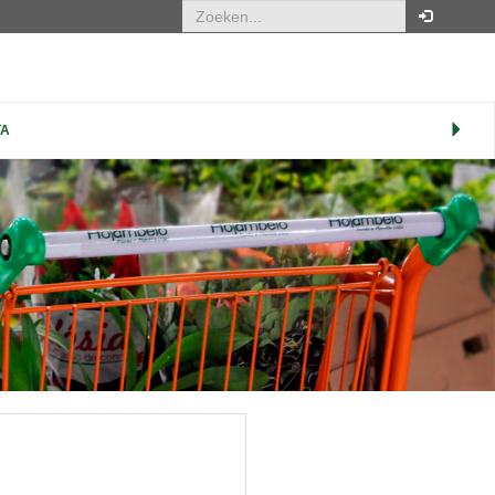
Uw bestelling
TA
Om een bestelling te kunnen
plaatsen dient u ingelogd te zijn.
Klik hier om in te loggen