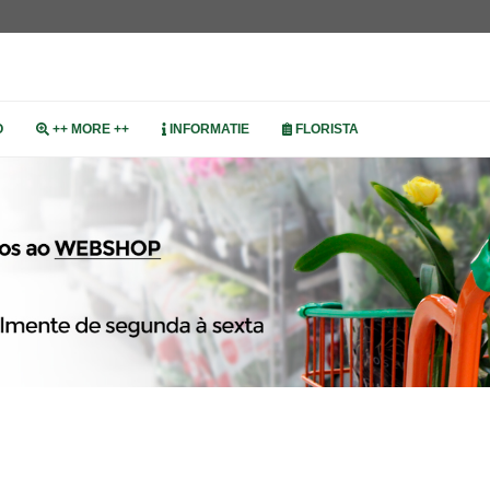
O
++ MORE ++
INFORMATIE
FLORISTA