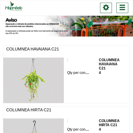
Toggle
Togg
navigation
navi
COLUMNEA HAVAIANA C21
:
COLUMNEA
HAVAIANA
C21
Qty per container:
4
COLUMNEA HIRTA C21
:
COLUMNEA
HIRTA C21
Qty per container:
4